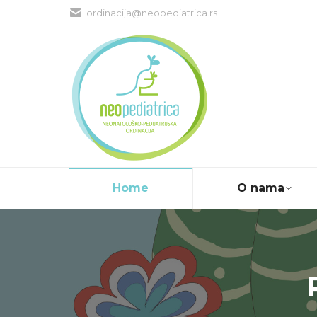
ordinacija@neopediatrica.rs
Home
O nama