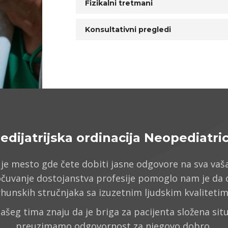
Fizikalni tretmani
Konsultativni pregledi
edijatrijska ordinacija Neopediatri
 je mesto gde čete dobiti jasne odgovore na sva vaša
 očuvanje dostojanstva profesije pomoglo nam je da
rhunskih stručnjaka sa izuzetnim ljudskim kvalitetim
našeg tima znaju da je briga za pacijenta složena situ
preuzimamo odgovornost za njegovo dobro.