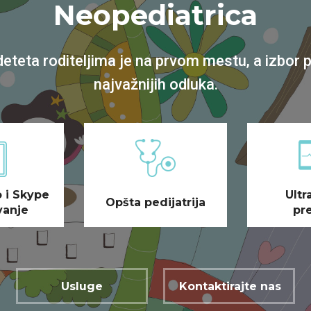
Neopediatrica
deteta roditeljima je na prvom mestu, a izbor 
najvažnijih odluka.
 i Skype
Ultr
Opšta pedijatrija
vanje
pr
Usluge
Kontaktirajte nas