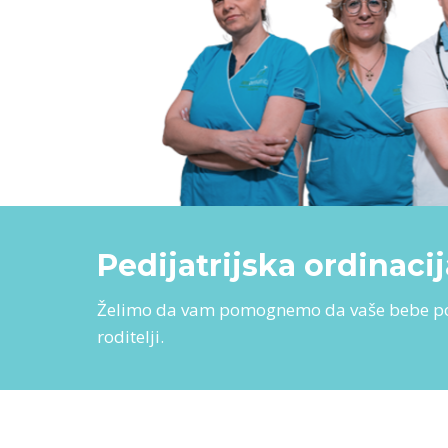
Pedijatrijska ordinaci
Želimo da vam pomognemo da vaše bebe post
roditelji.