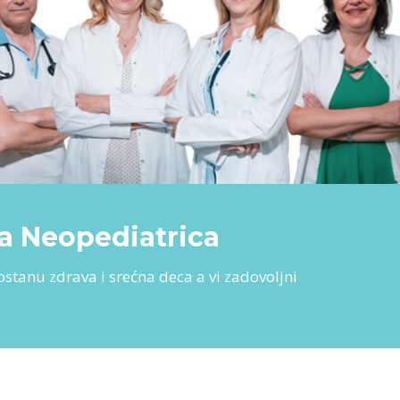
ja Neopediatrica
anu zdrava i srećna deca a vi zadovoljni