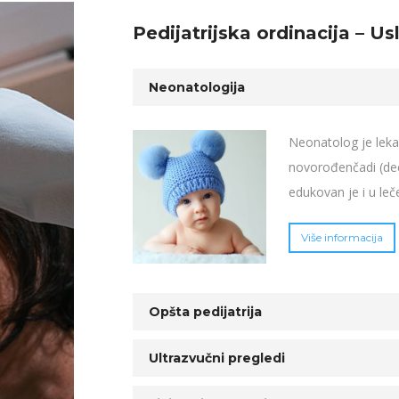
Pedijatrijska ordinacija – Us
Neonatologija
Neonatolog je lekar
novorođenčadi (dec
edukovan je i u leč
Više informacija
Opšta pedijatrija
Ultrazvučni pregledi