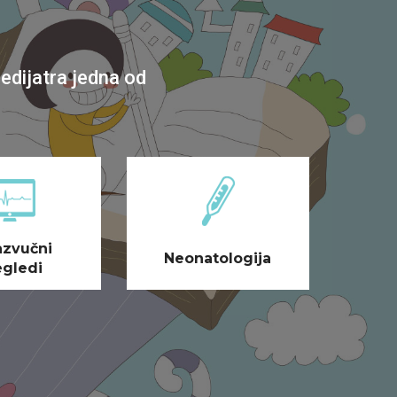
pedijatra jedna od
azvučni
Neonatologija
egledi