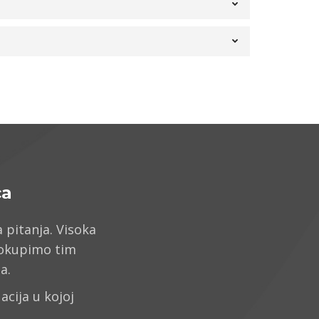
ca
 pitanja. Visoka
 okupimo tim
a.
acija u kojoj