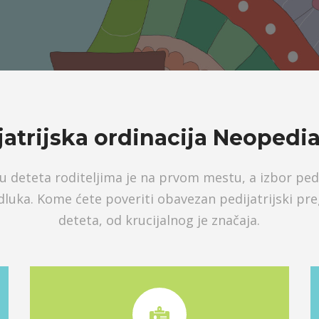
jatrijska ordinacija Neopedia
ju deteta roditeljima je na prvom mestu, a izbor ped
dluka. Kome ćete poveriti obavezan pedijatrijski pre
deteta, od krucijalnog je značaja.