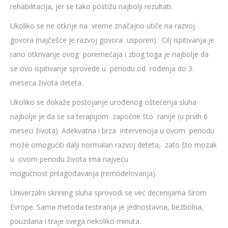
rehabilitacija, jer se tako postižu najbolji rezultati.
Ukoliko se ne otkrije na vreme značajno utiče na razvoj
govora (najčešće je razvoj govora usporen). Cilj ispitivanja je
rano otkrivanje ovog poremećaja i zbog toga je najbolje da
se ovo ispitivanje sprovede u periodu od rođenja do 3.
meseca života deteta.
Ukoliko se dokaže postojanje urođenog oštećenja sluha
najbolje je da se sa terapijom započne što ranije (u prvih 6
meseci života). Adekvatna i brza intervencija u ovom periodu
može omogućiti dalji normalan razvoj deteta, zato što mozak
u ovom periodu života ima najveću
mogućnost prilagođavanja (remodelovanja).
Univerzalni skrining sluha sprovodi se već decenijama širom
Evrope. Sama metoda testiranja je jednostavna, bezbolna,
pouzdana i traje svega nekoliko minuta.