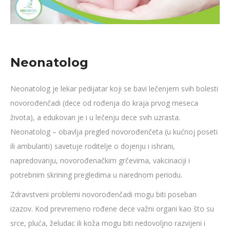
Neonatolog
Neonatolog je lekar pedijatar koji se bavi lečenjem svih bolesti
novorođenčadi (dece od rođenja do kraja prvog meseca
života), a edukovan je i u lečenju dece svih uzrasta.
Neonatolog – obavlja pregled novorođenčeta (u kućnoj poseti
ili ambulanti) savetuje roditelje o dojenju i ishrani,
napredovanju, novorođenačkim grčevima, vakcinaciji i
potrebnim skrining pregledima u narednom periodu.
Zdravstveni problemi novorođenčadi mogu biti poseban
izazov. Kod prevremeno rođene dece važni organi kao što su
srce, pluća, želudac ili koža mogu biti nedovoljno razvijeni i