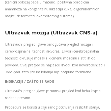
(karlični položaj bebe u materici, pozitivna porodična
anamneza na kongenitalnu luksaciju kuka, oligohidramnion
majke, deformiteti lokomotornog sistema).
Ultrazvuk mozga (Ultrazvuk CNS-a)
Ultrazvučni pregled glave omogućava pregled mozga i
cerebrospinalne tečnosti (likvora). Likvor (cerebrospinalna
tečnost) okružuje mozak i kičmenu moždinu i štiti ih od
povreda. Ovaj pregled se najčešće izvodi kod novorođenčadi i
odojčadi, zato što im lobanja nije potpuno formirana.
INDIKACIJE / ZAŠTO SE RADI?
Ultrazvučni pregled glave je rutinski pregled kod beba koje su
rođene prerano.
Procedura se koristi u cilju ranog otkrivanja različitih stanja,