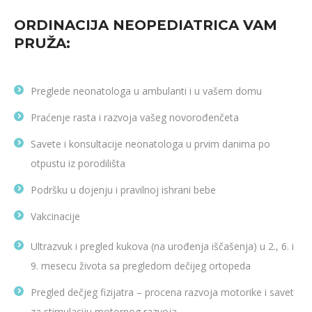
ORDINACIJA NEOPEDIATRICA VAM
PRUŽA:
Preglede neonatologa u ambulanti i u vašem domu
Praćenje rasta i razvoja vašeg novorođenčeta
Savete i konsultacije neonatologa u prvim danima po
otpustu iz porodilišta
Podršku u dojenju i pravilnoj ishrani bebe
Vakcinacije
Ultrazvuk i pregled kukova (na urođenja iščašenja) u 2., 6. i
9. mesecu života sa pregledom dečijeg ortopeda
Pregled dečjeg fizijatra – procena razvoja motorike i savet
za stimulaciju motornog razvoja