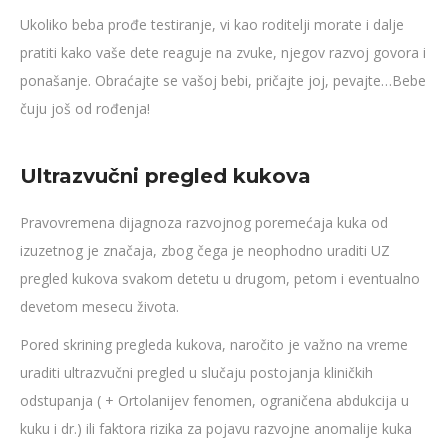
Ukoliko beba prođe testiranje, vi kao roditelji morate i dalje
pratiti kako vaše dete reaguje na zvuke, njegov razvoj govora i
ponašanje. Obraćajte se vašoj bebi, pričajte joj, pevajte…Bebe
čuju još od rođenja!
Ultrazvučni pregled kukova
Pravovremena dijagnoza razvojnog poremećaja kuka od
izuzetnog je značaja, zbog čega je neophodno uraditi UZ
pregled kukova svakom detetu u drugom, petom i eventualno
devetom mesecu života.
Pored skrining pregleda kukova, naročito je važno na vreme
uraditi ultrazvučni pregled u slučaju postojanja kliničkih
odstupanja ( + Ortolanijev fenomen, ograničena abdukcija u
kuku i dr.) ili faktora rizika za pojavu razvojne anomalije kuka