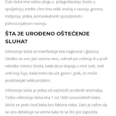
Čulo sluha ima važnu ulogu u prilagođavanju životu u
spoljašnjoj sredini. Ono ima veliki značaj u razvoju govora,
mišljenja, jezika, komunikativnih sposobnosti i
psihosocijalnom razvoju.
ŠTA JE UROĐENO OŠTEĆENJE
SLUHA?
Oštećenje sluha se manifestuje kao nagluvost i gluvoća.
Ukoliko se ono javi veoma rano, odmah po rođenju ili u prvih
nekoliko meseci života, kada deca stupaju u novi svet, svet
onih koji čuju, kada treba da uče govor i jezik, to može
predstavljati veliki problem.
Oštećenje sluha je jedna od najčešćih urođenih anomalija.
Teško oštećenje sluha ima 1 od 1000 novorođenih beba.
Može se javiti i kod beba bez faktora rizika. Zato je važno da
se ono detektuje na vreme kako bi se što pre započela