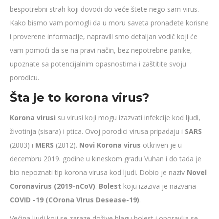
bespotrebni strah koji dovodi do veće štete nego sam virus.
Kako bismo vam pomogli da u moru saveta pronađete korisne
i proverene informacije, napravili smo detaljan vodič koji će
vam pomoći da se na pravi način, bez nepotrebne panike,
upoznate sa potencijalnim opasnostima i zaštitite svoju
porodicu.
Šta je to korona virus?
Korona virusi
su virusi koji mogu izazvati infekcije kod ljudi,
životinja (sisara) i ptica. Ovoj porodici virusa pripadaju i
SARS
(2003) i
MERS
(2012).
Novi Korona virus
otkriven je u
decembru 2019. godine u kineskom gradu Vuhan i do tada je
bio nepoznati tip korona virusa kod ljudi. Dobio je naziv
Novel
Coronavirus (2019-nCoV)
.
Bolest
koju izaziva je nazvana
COVID -19 (COrona VIrus Desease-19)
.
Većina ljudi koji se zaraze dožive blagu bolest i oporavlja se.