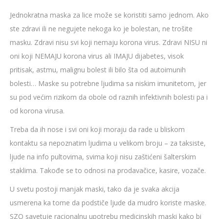
Jednokratna maska za lice može se koristiti samo jednom. Ako
ste zdravi ili ne negujete nekoga ko je bolestan, ne trošite
masku. Zdravi nisu svi koji nemaju korona virus. Zdravi NISU ni
oni koji NEMAJU korona virus ali IMAJU dijabetes, visok
pritisak, astmu, malignu bolest ili bilo šta od autoimunih
bolesti… Maske su potrebne ljudima sa niskim imunitetom, jer
su pod većim rizikom da obole od raznih infektivnih bolesti pa i
od korona virusa.
Treba da ih nose i svi oni koji moraju da rade u bliskom
kontaktu sa nepoznatim ljudima u velikom broju – za taksiste,
ljude na info pultovima, svima koji nisu zaštićeni šalterskim
staklima. Takođe se to odnosi na prodavačice, kasire, vozače.
U svetu postoji manjak maski, tako da je svaka akcija
usmerena ka tome da podstiče ljude da mudro koriste maske.
SZO savetuje racionalnu upotrebu medicinskih maski kako bi