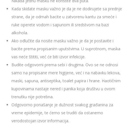
Nikada jednu masku ne koristite dva puta.
Kada skidate masku važno je da je ne dodirujete sa prednje
strane, da je odmah bacite u zatvorenu kantu za smeće i
ruke operete vodom i sapunom ili sredstvom na bazi
alkohola.
Ako odlučite da nosite masku važno je da je postavite i
bacite prema propisanim uputstvima. U suprotnom, maska
vas neće štititi, već će biti izvor infekcije.
Budite odgovorni prema sebi i drugima. Ovo se ne odnosi
samo na propisane mere higijene, već i na nabavku lekova,
maski, sapuna, antiseptika, toalet papira i hrane. Haotičnim
kupovinama nastaje nered i panika koja društvu u ovom
trenutku nije potrebna.
Odgovorno ponašanje je dužnost svakog građanina za
vreme epidemije, te ćemo se truditi da ostanemo
verodostojan izvor informacija.