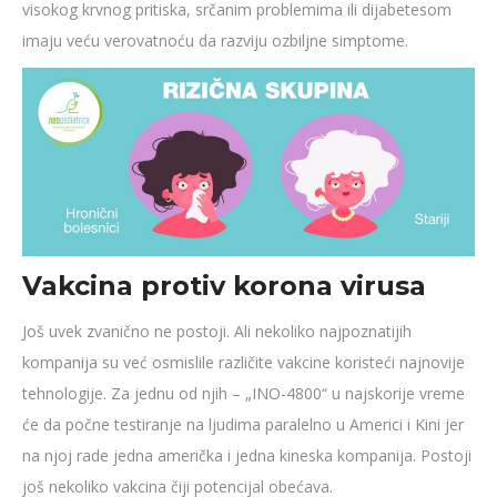
visokog krvnog pritiska, srčanim problemima ili dijabetesom
imaju veću verovatnoću da razviju ozbiljne simptome.
Vakcina protiv korona virusa
Još uvek zvanično ne postoji. Ali nekoliko najpoznatijih
kompanija su već osmislile različite vakcine koristeći najnovije
tehnologije. Za jednu od njih – „INO-4800“ u najskorije vreme
će da počne testiranje na ljudima paralelno u Americi i Kini jer
na njoj rade jedna američka i jedna kineska kompanija. Postoji
još nekoliko vakcina čiji potencijal obećava.