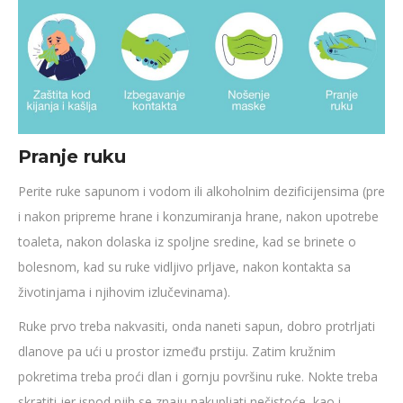
Pranje ruku
Perite ruke sapunom i vodom ili alkoholnim dezificijensima (pre
i nakon pripreme hrane i konzumiranja hrane, nakon upotrebe
toaleta, nakon dolaska iz spoljne sredine, kad se brinete o
bolesnom, kad su ruke vidljivo prljave, nakon kontakta sa
životinjama i njihovim izlučevinama).
Ruke prvo treba nakvasiti, onda naneti sapun, dobro protrljati
dlanove pa ući u prostor između prstiju. Zatim kružnim
pokretima treba proći dlan i gornju površinu ruke. Nokte treba
skratiti jer ispod njih se znaju nakupljati nečistoće, kao i