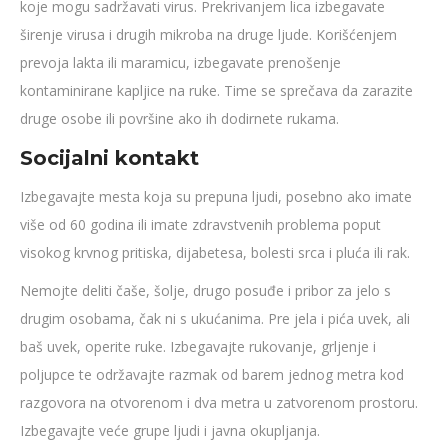
koje mogu sadržavati virus. Prekrivanjem lica izbegavate
širenje virusa i drugih mikroba na druge ljude. Korišćenjem
prevoja lakta ili maramicu, izbegavate prenošenje
kontaminirane kapljice na ruke. Time se sprečava da zarazite
druge osobe ili površine ako ih dodirnete rukama.
Socijalni kontakt
Izbegavajte mesta koja su prepuna ljudi, posebno ako imate
više od 60 godina ili imate zdravstvenih problema poput
visokog krvnog pritiska, dijabetesa, bolesti srca i pluća ili rak.
Nemojte deliti čaše, šolje, drugo posuđe i pribor za jelo s
drugim osobama, čak ni s ukućanima. Pre jela i pića uvek, ali
baš uvek, operite ruke. Izbegavajte rukovanje, grljenje i
poljupce te održavajte razmak od barem jednog metra kod
razgovora na otvorenom i dva metra u zatvorenom prostoru.
Izbegavajte veće grupe ljudi i javna okupljanja.