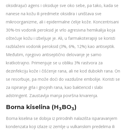
oksidirajući agens i oksiduje sve oko sebe, pa tako, kada se
nanese na kožu ili predmete oksidira i uništava sve
mikroorganizme, ali i epidermalne ćelije kože. Koncentrisani
30%-tni vodonik peroksid je vrlo agresivna hemikalija koja
oštećuje kožu i izbeljuje je. Ali, u farmakoterapiji se koristi
razblaženi vodonik peroksid (3%, 6%, 12%) kao antiseptik.
Međutim, njegovo antiseptično delovanje je samo
kratkotrajno. Primenjuje se u obliku 3% rastvora za
dezinfekciju kože i čišćenje rana, ali ne kod dubokih rana. On
se resorbuje, pa može doći do vazdušne embolije. Koristi se
za ispiranje grla i gnojnih rana, kao baktericid i slabi
adstringent. Zaustavlja manja površna krvarenja.
Borna kiselina (H
BO
)
3
3
Borna kiselina se dobija iz prirodnih nalazišta isparavanjem
kondenzata koji izlaze iz zemlje u vulkanskim predelima ili