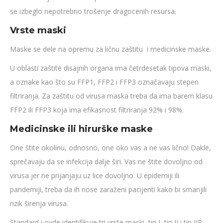
se izbeglo nepotrebno trošenje dragocenih resursa.
Vrste maski
Maske se dele na opremu za ličnu zaštitu i medicinske maske.
U oblasti zaštite disajnih organa ima četrdesetak tipova maski,
a oznake kao što su FFP1, FFP2 i FFP3 označavaju stepen
filtriranja. Za zaštitu od virusa maska treba da ima barem klasu
FFP2 ili FFP3 koja ima efikasnost filtriranja 92% i 98%.
Medicinske ili hirurške maske
One štite okolinu, odnosno, one oko vas a ne vas lično! Dakle,
sprečavaju da se infekcija dalje širi. Vas ne štite dovoljno od
virusa jer ne prijanjaju uz lice dovoljno. U epidemiji ili
pandemiji, treba da ih nose zaraženi pacijenti kako bi smanjili
rizik širenja virusa.
Standard i ovde identifikuje tri vrste maski, tip I, tip II i tip IIR,