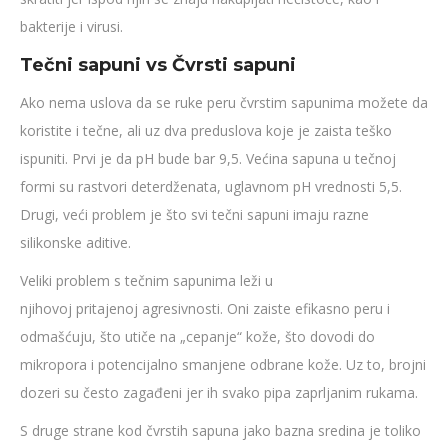
bakterije i virusi.
Tečni sapuni vs Čvrsti sapuni
Ako nema uslova da se ruke peru čvrstim sapunima možete da
koristite i tečne, ali uz dva preduslova koje je zaista teško
ispuniti. Prvi je da pH bude bar 9,5. Većina sapuna u tečnoj
formi su rastvori deterdženata, uglavnom pH vrednosti 5,5.
Drugi, veći problem je što svi tečni sapuni imaju razne
silikonske aditive.
Veliki problem s tečnim sapunima leži u
njihovoj pritajenoj agresivnosti. Oni zaiste efikasno peru i
odmašćuju, što utiče na „cepanje“ kože, što dovodi do
mikropora i potencijalno smanjene odbrane kože. Uz to, brojni
dozeri su često zagađeni jer ih svako pipa zaprljanim rukama.
S druge strane kod čvrstih sapuna jako bazna sredina je toliko