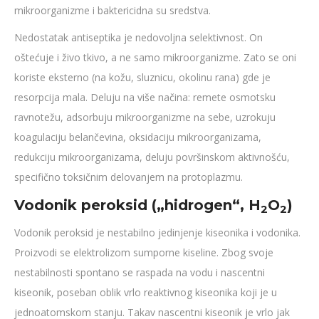
mikroorganizme i baktericidna su sredstva.
Nedostatak antiseptika je nedovoljna selektivnost. On
oštećuje i živo tkivo, a ne samo mikroorganizme. Zato se oni
koriste eksterno (na kožu, sluznicu, okolinu rana) gde je
resorpcija mala. Deluju na više načina: remete osmotsku
ravnotežu, adsorbuju mikroorganizme na sebe, uzrokuju
koagulaciju belančevina, oksidaciju mikroorganizama,
redukciju mikroorganizama, deluju površinskom aktivnošću,
specifično toksičnim delovanjem na protoplazmu.
Vodonik peroksid („hidrogen“, H
O
)
2
2
Vodonik peroksid je nestabilno jedinjenje kiseonika i vodonika.
Proizvodi se elektrolizom sumporne kiseline. Zbog svoje
nestabilnosti spontano se raspada na vodu i nascentni
kiseonik, poseban oblik vrlo reaktivnog kiseonika koji je u
jednoatomskom stanju. Takav nascentni kiseonik je vrlo jak