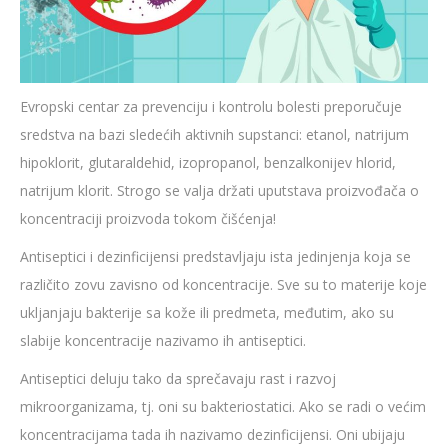
Evropski centar za prevenciju i kontrolu bolesti preporučuje
sredstva na bazi sledećih aktivnih supstanci: etanol, natrijum
hipoklorit, glutaraldehid, izopropanol, benzalkonijev hlorid,
natrijum klorit. Strogo se valja držati uputstava proizvođača o
koncentraciji proizvoda tokom čišćenja!
Antiseptici i dezinficijensi predstavljaju ista jedinjenja koja se
različito zovu zavisno od koncentracije. Sve su to materije koje
ukljanjaju bakterije sa kože ili predmeta, međutim, ako su
slabije koncentracije nazivamo ih antiseptici.
Antiseptici deluju tako da sprečavaju rast i razvoj
mikroorganizama, tj. oni su bakteriostatici. Ako se radi o većim
koncentracijama tada ih nazivamo dezinficijensi. Oni ubijaju