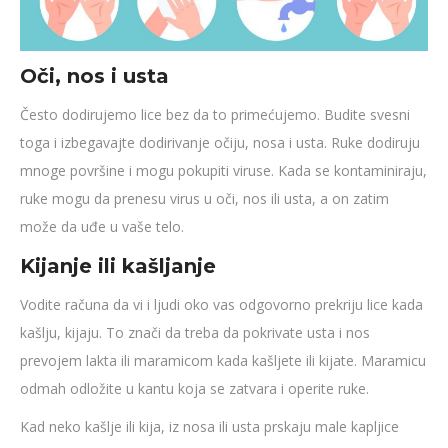
Oči, nos i usta
Često dodirujemo lice bez da to primećujemo. Budite svesni
toga i izbegavajte dodirivanje očiju, nosa i usta. Ruke dodiruju
mnoge površine i mogu pokupiti viruse. Kada se kontaminiraju,
ruke mogu da prenesu virus u oči, nos ili usta, a on zatim
može da uđe u vaše telo.
Kijanje ili kašljanje
Vodite računa da vi i ljudi oko vas odgovorno prekriju lice kada
kašlju, kijaju. To znači da treba da pokrivate usta i nos
prevojem lakta ili maramicom kada kašljete ili kijate. Maramicu
odmah odložite u kantu koja se zatvara i operite ruke.
Kad neko kašlje ili kija, iz nosa ili usta prskaju male kapljice