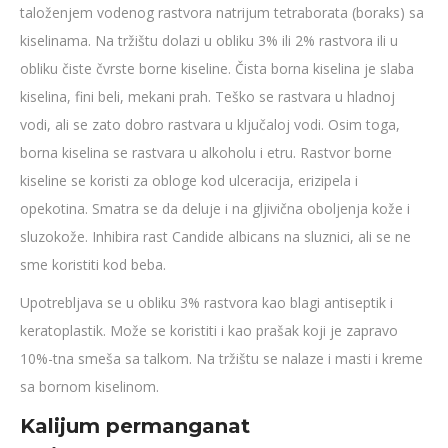
taloženjem vodenog rastvora natrijum tetraborata (boraks) sa
kiselinama. Na tržištu dolazi u obliku 3% ili 2% rastvora ili u
obliku čiste čvrste borne kiseline. Čista borna kiselina je slaba
kiselina, fini beli, mekani prah. Teško se rastvara u hladnoj
vodi, ali se zato dobro rastvara u ključaloj vodi. Osim toga,
borna kiselina se rastvara u alkoholu i etru. Rastvor borne
kiseline se koristi za obloge kod ulceracija, erizipela i
opekotina. Smatra se da deluje i na gljivična oboljenja kože i
sluzokože. Inhibira rast Candide albicans na sluznici, ali se ne
sme koristiti kod beba.
Upotrebljava se u obliku 3% rastvora kao blagi antiseptik i
keratoplastik. Može se koristiti i kao prašak koji je zapravo
10%-tna smeša sa talkom. Na tržištu se nalaze i masti i kreme
sa bornom kiselinom.
Kalijum permanganat