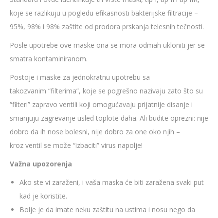
koje se razlikuju u pogledu efikasnosti bakterijske filtracije –
95%, 98% i 98% zaštite od prodora prskanja telesnih tečnosti.
Posle upotrebe ove maske ona se mora odmah ukloniti jer se
smatra kontaminiranom.
Postoje i maske za jednokratnu upotrebu sa
takozvanim “filterima”, koje se pogrešno nazivaju zato što su
“filteri” zapravo ventili koji omogućavaju prijatnije disanje i
smanjuju zagrevanje usled toplote daha. Ali budite oprezni: nije
dobro da ih nose bolesni, nije dobro za one oko njih –
kroz ventil se može “izbaciti” virus napolje!
Važna upozorenja
Ako ste vi zaraženi, i vaša maska će biti zaražena svaki put
kad je koristite.
Bolje je da imate neku zaštitu na ustima i nosu nego da