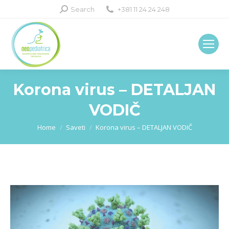
Search:
Search
+381 11 24 24 248
Korona virus – DETALJAN
VODIČ
You are here:
Home
Saveti
Korona virus – DETALJAN VODIČ