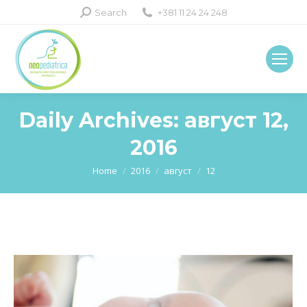
Search:
Search
+381 11 24 24 248
Daily Archives:
август 12,
2016
You are here:
Home
2016
август
12