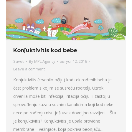
Konjuktivitis kod bebe
Saveti
By
MPL Agency
август 12, 2016
Leave a comment
Konjuktivitis (crvenilo očiju) kod tek rođenih beba je
čest problem s kojim se susreću roditelji. Uzrok
crvenila može biti infekcija, iritacija očiju ili zastoj u
sprovođenju suza u suznim kanalićima koji kod neke
dece po rođenju nisu još uvek dovoljno razvijeni. Šta
je konjuktivitis? Konjuktivitis je upala providne
membrane – vežnjače, koja pokriva beonjaču…