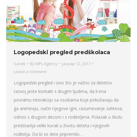
Logopedski pregled predškolaca
Saveti
By
MPL Agency
јануар 12, 2017
Leave a comment
Logopedski pregled i ono što je važno za detetov
razvoj jeste kontakt s drugim ljudima, da li ima
povratnu interakciju sa osobama koje pokušavaju da
ga animiraju, način njegove igre, razumevanje zahteva,
odnos s drugom decom i s roditeljima. Polazak u školu
predstavlja veliki korak u životu deteta i njegovih
roditelja. Da bi se dete pripremilo…