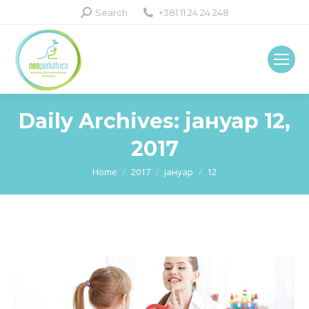
Search:
Search
+381 11 24 24 248
Daily Archives:
јануар 12,
2017
You are here:
Home
2017
јануар
12