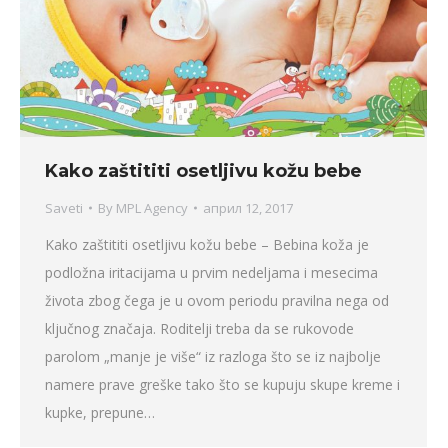
Kako zaštititi osetljivu kožu bebe
Saveti
By
MPL Agency
април 12, 2017
Kako zaštititi osetljivu kožu bebe – Bebina koža je
podložna iritacijama u prvim nedeljama i mesecima
života zbog čega je u ovom periodu pravilna nega od
ključnog značaja. Roditelji treba da se rukovode
parolom „manje je više“ iz razloga što se iz najbolje
namere prave greške tako što se kupuju skupe kreme i
kupke, prepune…