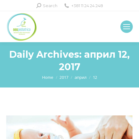
Search:
Search
+381 11 24 24 248
Daily Archives:
април 12,
2017
You are here:
Home
2017
април
12