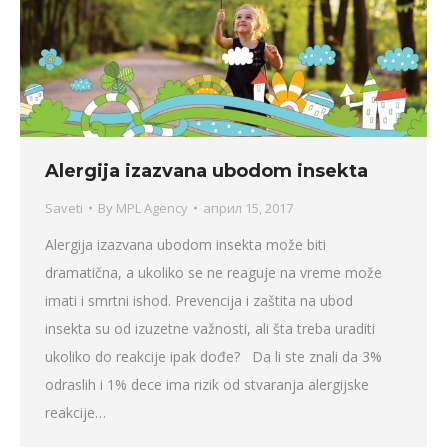
Alergija izazvana ubodom insekta
Saveti
By
MPL Agency
април 15, 2017
Alergija izazvana ubodom insekta može biti
dramatična, a ukoliko se ne reaguje na vreme može
imati i smrtni ishod. Prevencija i zaštita na ubod
insekta su od izuzetne važnosti, ali šta treba uraditi
ukoliko do reakcije ipak dođe? Da li ste znali da 3%
odraslih i 1% dece ima rizik od stvaranja alergijske
reakcije…