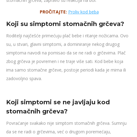
stomačnih grčeva, zapravo su reakcija na bol.
PROČITAJTE:
Proliv kod beba
Koji su simptomi stomačnih grčeva?
Roditelji najčešće primećuju plač bebe i ritanje nožicama. Ovo
su, u stvari, glavni simptomi, a dominiranje nekog drugog
simptoma navodi na pomisao da se ne radi o grčevima. Plač
zbog grčeva je povremen i ne traje više sati. Kod bebe koja
ima samo stomačne grčeve, postoje periodi kada je mirna ili
zadovoljno spava.
Koji simptomi se ne javljaju kod
stomačnih grčeva?
Povraćanje svakako nije simptom stomačnih grčeva. Sumnju
da se ne radi o grčevima, već o drugom poremećaju,