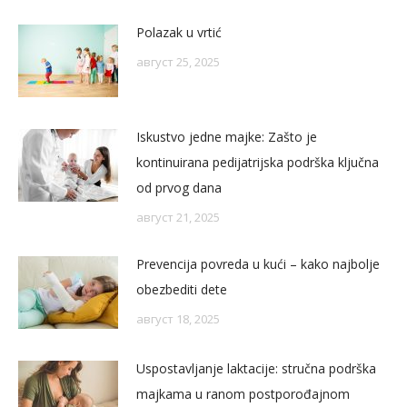
Polazak u vrtić
август 25, 2025
Iskustvo jedne majke: Zašto je
kontinuirana pedijatrijska podrška ključna
od prvog dana
август 21, 2025
Prevencija povreda u kući – kako najbolje
obezbediti dete
август 18, 2025
Uspostavljanje laktacije: stručna podrška
majkama u ranom postporođajnom