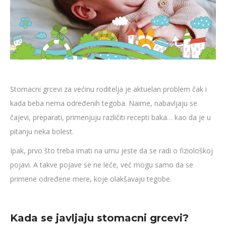
Stomacni grcevi za većinu roditelja je aktuelan problem čak i
kada beba nema određenih tegoba. Naime, nabavljaju se
čajevi, preparati, primenjuju različiti recepti baka… kao da je u
pitanju neka bolest.
Ipak, prvo što treba imati na umu jeste da se radi o fiziološkoj
pojavi. A takve pojave se ne leče, već mogu samo da se
primene određene mere, koje olakšavaju tegobe.
Kada se javljaju stomacni grcevi?