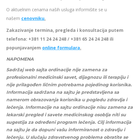
O aktuelnim cenama naših usluga informišite se u
našem
cenovniku
.
Zakazivanje termina, pregleda i konsultacija putem
telefona: +381 11 24 24 248 / +381 65 24 24 248 ili
popunjavanjem
online formulara
.
NAPOMENA
Sadržaj web sajta ordinacije nije zamena za
profesionalni medicinski savet, dijagnozu ili terapiju i
nije prilagođen ličnim potrebama pojedinog korisnika.
Informacija sadržana na sajtu je predstavljena sa
namerom obrazovanja korisnika u pogledu zdravlja i
lečenja. Informacije na sajtu ordinacije nisu zamena za
lekarski pregled i savete medicinskog osoblja niti su
sugestija za određeni program lečenja. Cilj informacija
na sajtu je da dopuni vašu informiranost o zdravlju i
lečenju. U slučaju zdravstvenog problema obratite se