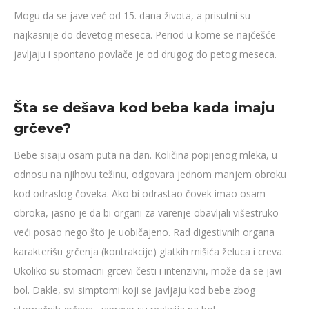
Mogu da se jave već od 15. dana života, a prisutni su
najkasnije do devetog meseca. Period u kome se najčešće
javljaju i spontano povlače je od drugog do petog meseca.
Šta se dešava kod beba kada imaju
grčeve?
Bebe sisaju osam puta na dan. Količina popijenog mleka, u
odnosu na njihovu težinu, odgovara jednom manjem obroku
kod odraslog čoveka. Ako bi odrastao čovek imao osam
obroka, jasno je da bi organi za varenje obavljali višestruko
veći posao nego što je uobičajeno. Rad digestivnih organa
karakterišu grčenja (kontrakcije) glatkih mišića želuca i creva.
Ukoliko su stomacni grcevi česti i intenzivni, može da se javi
bol. Dakle, svi simptomi koji se javljaju kod bebe zbog