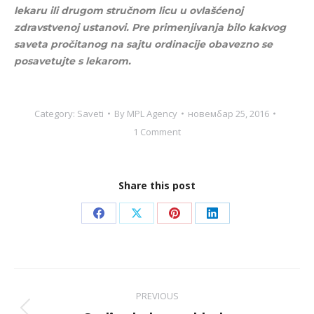
lekaru ili drugom stručnom licu u ovlašćenoj
zdravstvenoj ustanovi. Pre primenjivanja bilo kakvog
saveta pročitanog na sajtu ordinacije obavezno se
posavetujte s lekarom.
Category:
Saveti
By
MPL Agency
новембар 25, 2016
1 Comment
Share this post
Share
Share
Share
Share
on
on
on
on
Facebook
X
Pinterest
LinkedIn
Post
PREVIOUS
navigation