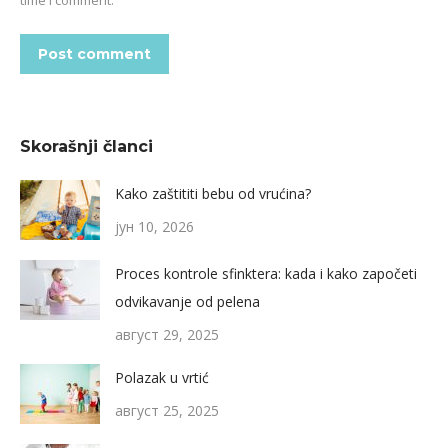
time I comment.
Post comment
Skorašnji članci
Kako zaštititi bebu od vrućina?
јун 10, 2026
Proces kontrole sfinktera: kada i kako započeti
odvikavanje od pelena
август 29, 2025
Polazak u vrtić
август 25, 2025