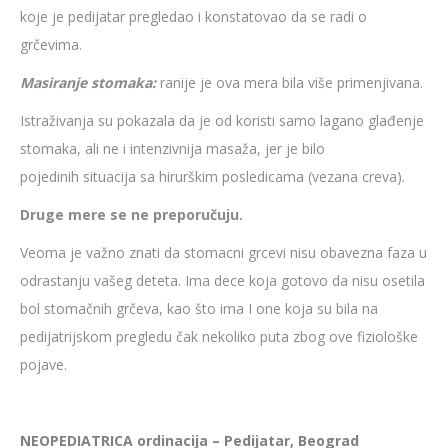
koje je pedijatar pregledao i konstatovao da se radi o
grčevima.
Masiranje stomaka:
ranije je ova mera bila više primenjivana.
Istraživanja su pokazala da je od koristi samo lagano glađenje
stomaka, ali ne i intenzivnija masaža, jer je bilo
pojedinih situacija sa hirurškim posledicama (vezana creva).
Druge mere se ne preporučuju.
Veoma je važno znati da stomacni grcevi nisu obavezna faza u
odrastanju vašeg deteta. Ima dece koja gotovo da nisu osetila
bol stomačnih grčeva, kao što ima I one koja su bila na
pedijatrijskom pregledu čak nekoliko puta zbog ove fiziološke
pojave.
NEOPEDIATRICA ordinacija – Pedijatar, Beograd