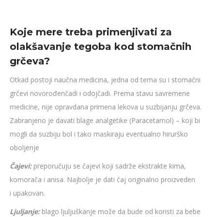
Koje mere treba primenjivati za
olakšavanje tegoba kod stomačnih
grčeva?
Otkad postoji naučna medicina, jedna od tema su i stomačni
grčevi novorođenčadi i odojčadi. Prema stavu savremene
medicine, nije opravdana primena lekova u suzbijanju grčeva.
Zabranjeno je davati blage analgetike (Paracetamol) – koji bi
mogli da suzbiju bol i tako maskiraju eventualno hirurško
oboljenje
Čajevi:
preporučuju se čajevi koji sadrže ekstrakte kima,
komorača i anisa. Najbolje je dati čaj originalno proizveden
i upakovan.
Ljuljanje:
blago ljuljuškanje može da bude od koristi za bebe