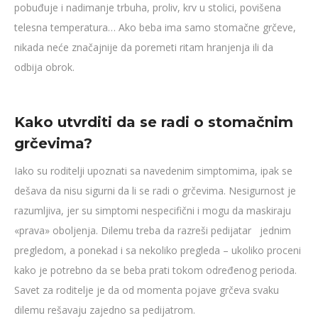
pobuđuje i nadimanje trbuha, proliv, krv u stolici, povišena
telesna temperatura… Ako beba ima samo stomačne grčeve,
nikada neće značajnije da poremeti ritam hranjenja ili da
odbija obrok.
Kako utvrditi da se radi o stomačnim
grčevima?
Iako su roditelji upoznati sa navedenim simptomima, ipak se
dešava da nisu sigurni da li se radi o grčevima. Nesigurnost je
razumljiva, jer su simptomi nespecifični i mogu da maskiraju
«prava» oboljenja. Dilemu treba da razreši pedijatar jednim
pregledom, a ponekad i sa nekoliko pregleda – ukoliko proceni
kako je potrebno da se beba prati tokom određenog perioda.
Savet za roditelje je da od momenta pojave grčeva svaku
dilemu rešavaju zajedno sa pedijatrom.