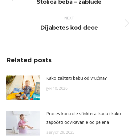
Previous
Stolica beba – zablude
post:
NEXT
Next
Dijabetes kod dece
post:
Related posts
Kako zaštititi bebu od vrućina?
јун 10, 2026
Proces kontrole sfinktera: kada i kako
započeti odvikavanje od pelena
август 29, 2025