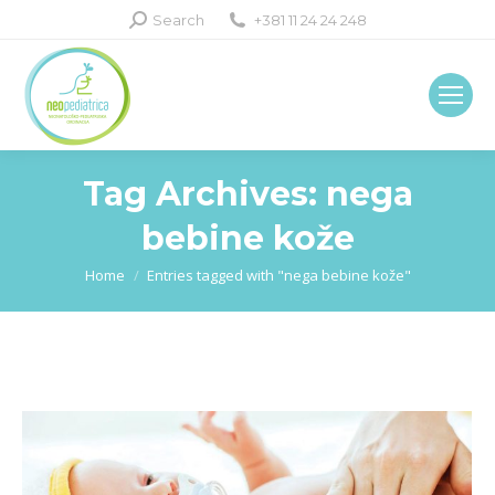
Search:
Search
+381 11 24 24 248
Tag Archives:
nega
bebine kože
You are here:
Home
Entries tagged with "nega bebine kože"