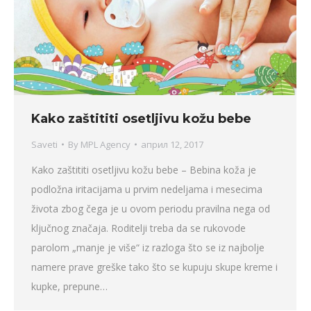
Kako zaštititi osetljivu kožu bebe
Saveti
By
MPL Agency
април 12, 2017
Kako zaštititi osetljivu kožu bebe – Bebina koža je
podložna iritacijama u prvim nedeljama i mesecima
života zbog čega je u ovom periodu pravilna nega od
ključnog značaja. Roditelji treba da se rukovode
parolom „manje je više“ iz razloga što se iz najbolje
namere prave greške tako što se kupuju skupe kreme i
kupke, prepune…