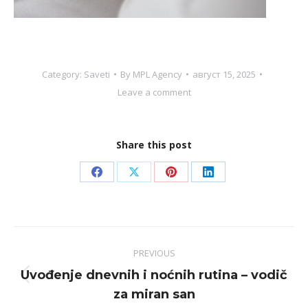
Category:
Saveti
By
MPL Agency
август 15, 2025
Leave a comment
Share this post
Share
Share
Share
Share
on
on
on
on
Facebook
X
Pinterest
LinkedIn
Post
PREVIOUS
navigation
Uvođenje dnevnih i noćnih rutina – vodič
Previous
za miran san
post: