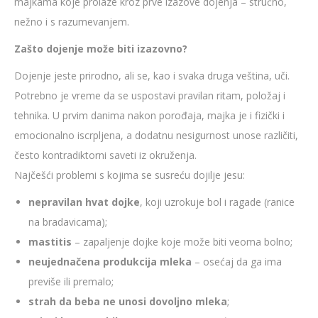
majkama koje prolaze kroz prve izazove dojenja – stručno,
nežno i s razumevanjem.
Zašto dojenje može biti izazovno?
Dojenje jeste prirodno, ali se, kao i svaka druga veština, uči.
Potrebno je vreme da se uspostavi pravilan ritam, položaj i
tehnika. U prvim danima nakon porođaja, majka je i fizički i
emocionalno iscrpljena, a dodatnu nesigurnost unose različiti,
često kontradiktorni saveti iz okruženja.
Najčešći problemi s kojima se susreću dojilje jesu:
nepravilan hvat dojke
, koji uzrokuje bol i ragade (ranice
na bradavicama);
mastitis
– zapaljenje dojke koje može biti veoma bolno;
neujednačena produkcija mleka
– osećaj da ga ima
previše ili premalo;
strah da beba ne unosi dovoljno mleka
;