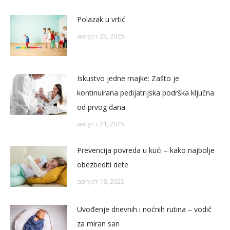
Polazak u vrtić
август 25, 2025
Iskustvo jedne majke: Zašto je
kontinuirana pedijatrijska podrška ključna
od prvog dana
август 21, 2025
Prevencija povreda u kući – kako najbolje
obezbediti dete
август 18, 2025
Uvođenje dnevnih i noćnih rutina – vodič
za miran san