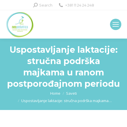
Search:
Search
+381 11 24 24 248
Uspostavljanje laktacije:
stručna podrška
majkama u ranom
postporođajnom periodu
You are here:
Home
Saveti
Uspostavljanje laktacije: stručna podrška majkama…