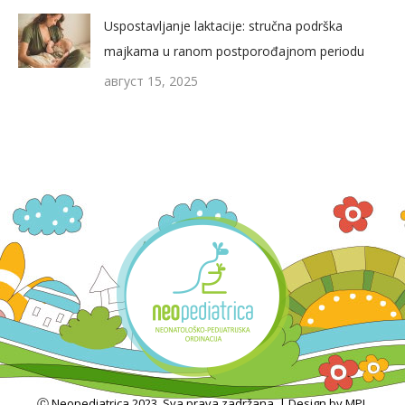
Uspostavljanje laktacije: stručna podrška
majkama u ranom postporođajnom periodu
август 15, 2025
Ⓒ Neopediatrica 2023. Sva prava zadržana. | Design by MPL