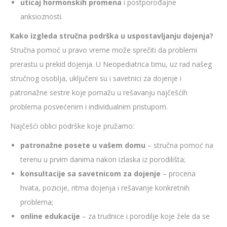
uticaj hormonskih promena
i postporođajne
anksioznosti.
Kako izgleda stručna podrška u uspostavljanju dojenja?
Stručna pomoć u pravo vreme može sprečiti da problemi
prerastu u prekid dojenja. U Neopediatrica timu, uz rad našeg
stručnog osoblja, uključeni su i savetnici za dojenje i
patronažne sestre koje pomažu u rešavanju najčešćih
problema posvećenim i individualnim pristupom.
Najčešći oblici podrške koje pružamo:
patronažne posete u vašem domu
– stručna pomoć na
terenu u prvim danima nakon izlaska iz porodilišta;
konsultacije sa savetnicom za dojenje
– procena
hvata, pozicije, ritma dojenja i rešavanje konkretnih
problema;
online edukacije
– za trudnice i porodilje koje žele da se