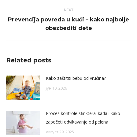
NEXT
Prevencija povreda u kući – kako najbolje
Next
obezbediti dete
post:
Related posts
Kako zaštititi bebu od vrućina?
јун 10, 2026
Proces kontrole sfinktera: kada i kako
započeti odvikavanje od pelena
август 29, 2025