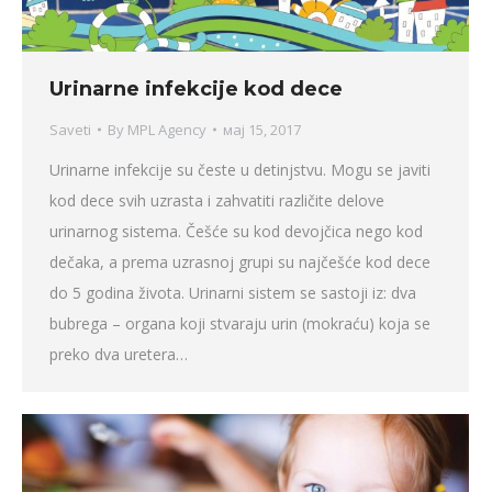
Urinarne infekcije kod dece
Saveti
By
MPL Agency
мај 15, 2017
Urinarne infekcije su česte u detinjstvu. Mogu se javiti
kod dece svih uzrasta i zahvatiti različite delove
urinarnog sistema. Češće su kod devojčica nego kod
dečaka, a prema uzrasnoj grupi su najčešće kod dece
do 5 godina života. Urinarni sistem se sastoji iz: dva
bubrega – organa koji stvaraju urin (mokraću) koja se
preko dva uretera…