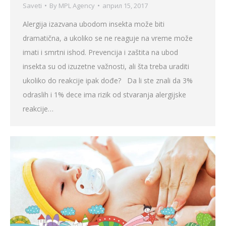
Saveti
By
MPL Agency
април 15, 2017
Alergija izazvana ubodom insekta može biti
dramatična, a ukoliko se ne reaguje na vreme može
imati i smrtni ishod. Prevencija i zaštita na ubod
insekta su od izuzetne važnosti, ali šta treba uraditi
ukoliko do reakcije ipak dođe? Da li ste znali da 3%
odraslih i 1% dece ima rizik od stvaranja alergijske
reakcije…