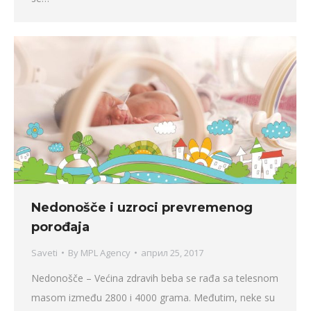
Nedonošče i uzroci prevremenog
porođaja
Saveti
By
MPL Agency
април 25, 2017
Nedonošče – Većina zdravih beba se rađa sa telesnom
masom između 2800 i 4000 grama. Međutim, neke su