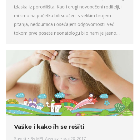
izlaska iz porodilišta. Kao i drugi novopečeni roditelji, i
mi smo na početku bili suočeni s velikim brojem
pitanja, nedoumica i osećajem odgovornosti. Već
tokom prve posete neonatologu bilo nam je jasno…
Vaške i kako ih se rešiti
Saveti
By
MPL Agency
мај 20, 2017