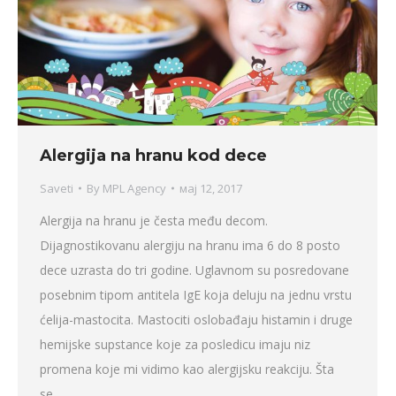
Alergija na hranu kod dece
Saveti
By
MPL Agency
мај 12, 2017
Alergija na hranu je česta među decom.
Dijagnostikovanu alergiju na hranu ima 6 do 8 posto
dece uzrasta do tri godine. Uglavnom su posredovane
posebnim tipom antitela IgE koja deluju na jednu vrstu
ćelija-mastocita. Mastociti oslobađaju histamin i druge
hemijske supstance koje za posledicu imaju niz
promena koje mi vidimo kao alergijsku reakciju. Šta
se…