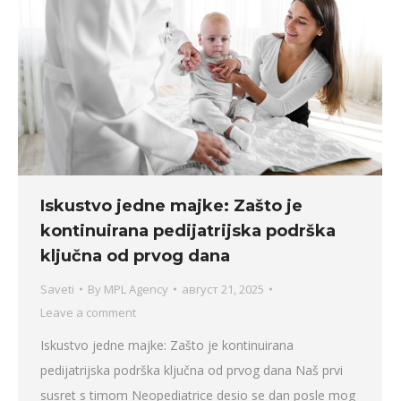
Iskustvo jedne majke: Zašto je
kontinuirana pedijatrijska podrška
ključna od prvog dana
Saveti
By
MPL Agency
август 21, 2025
Leave a comment
Iskustvo jedne majke: Zašto je kontinuirana
pedijatrijska podrška ključna od prvog dana Naš prvi
susret s timom Neopediatrice desio se dan posle mog