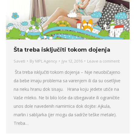
Šta treba isključiti tokom dojenja
Saveti
By
MPL Agency
јун 12, 2016
Leave a comment
Šta treba isključiti tokom dojenja – Nije neuobičajeno
da bebe imaju problema sa varenjem ili da su osetljive
na neku hranu dok sisaju. Hrana koju jedete utiče na
Vaše mleko. Ne bi bilo loše da izbegavate ili ograničite
unos dole navedenih namirnica dok dojite: Ajkula,
marlin i sabljarka (jer mogu da sadrže teške metale).
Treba…