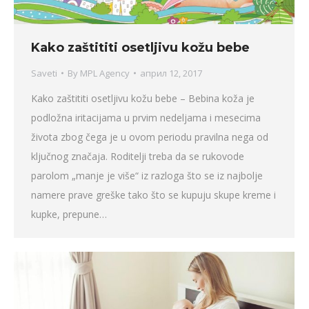
Kako zaštititi osetljivu kožu bebe
Saveti
By
MPL Agency
април 12, 2017
Kako zaštititi osetljivu kožu bebe – Bebina koža je
podložna iritacijama u prvim nedeljama i mesecima
života zbog čega je u ovom periodu pravilna nega od
ključnog značaja. Roditelji treba da se rukovode
parolom „manje je više“ iz razloga što se iz najbolje
namere prave greške tako što se kupuju skupe kreme i
kupke, prepune…