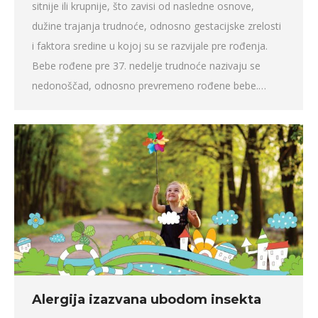
sitnije ili krupnije, što zavisi od nasledne osnove,
dužine trajanja trudnoće, odnosno gestacijske zrelosti
i faktora sredine u kojoj su se razvijale pre rođenja.
Bebe rođene pre 37. nedelje trudnoće nazivaju se
nedonoščad, odnosno prevremeno rođene bebe.…
Alergija izazvana ubodom insekta