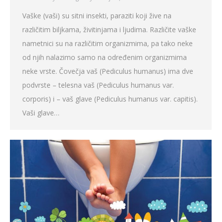
Vaške (vaši) su sitni insekti, paraziti koji žive na
različitim biljkama, živitinjama i ljudima. Različite vaške
nametnici su na različitim organizmima, pa tako neke
od njih nalazimo samo na određenim organizmima
neke vrste. Čovečja vaš (Pediculus humanus) ima dve
podvrste – telesna vaš (Pediculus humanus var.
corporis) i – vaš glave (Pediculus humanus var. capitis).
Vaši glave…